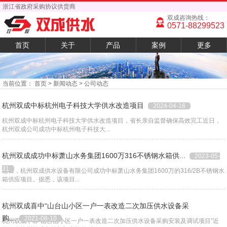
浙江省政府采购协议供货商
双成咨询热线：
0571-88299523
首页
关于
产品
案例
更多
当前位置：
首页
> 新闻动态 > 公司动态
杭州双成中标杭州电子科技大学供水改造项目
2024-04-16
杭州双成中标杭州电子科技大学供水改造项目，省长亲自监督确保高效完工近日，
杭州双成公司成功中标杭州电子科技大...
杭州双成成功中标萧山水务集团1600万316不锈钢水箱供...
2023-05-
31
近日，杭州双成供水设备有限公司成功中标萧山水务集团1600万的316/2B不锈钢水
箱供应项目。据悉，该项目...
杭州双成喜中“山台山小区一户一表改造二次加压供水设备采
购...
2021-08-10
杭州双成中标“山台山小区一户一表改造二次加压供水设备采购安装及调试项目”近