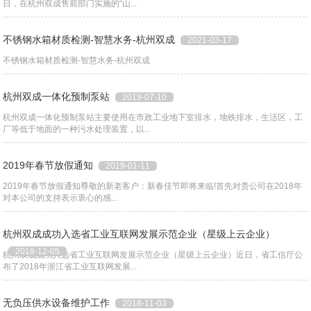
日，在杭州双成售前部门实施的“山...
不锈钢水箱材质检测-智慧水务-杭州双成
2021-03-17
不锈钢水箱材质检测-智慧水务-杭州双成
杭州双成一体化预制泵站
2019-07-10
杭州双成一体化预制泵站主要使用在市政工业地下室排水，地铁排水，生活区，工
厂等低于地面的一种污水处理装置，以...
2019年春节放假通知
2019-01-11
2019年春节放假通知尊敬的新老客户：新春佳节即将来临!首先对贵公司在2018年
对本公司的支持表示衷心的感...
杭州双成成功入选省工业互联网发展示范企业（星级上云企业）
2018-12-05
杭州双成成功入选省工业互联网发展示范企业（星级上云企业）近日，省工信厅公
布了2018年浙江省工业互联网发展...
无负压供水设备维护工作
2018-11-03