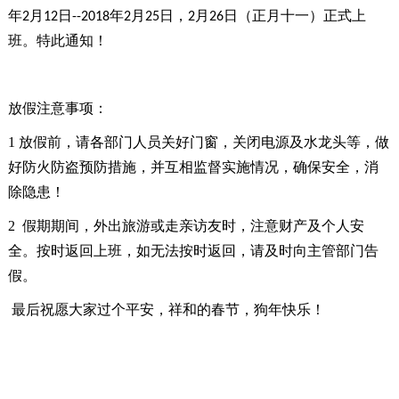
年
月
日
年
月
日，
月
日（正月十一）正式上
2
12
--2018
2
25
2
26
班。特此通知！
放假注意事项：
1
放假前，请各部门人员关好门窗，关闭电源及水龙头等，做
好防火防盗预防措施，并互相监督实施情况，确保安全，消
除隐患！
2
假期期间，外出旅游或走亲访友时，注意财产及个人安
全。按时返回上班，如无法按时返回，请及时向主管部门告
假。
最后祝愿大家过个平安，祥和的春节，狗年快乐！