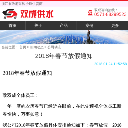
浙江省政府采购协议供货商
双成咨询热线：
0571-88299523
首页
关于
产品
案例
更多
当前位置：
首页
> 新闻动态 > 公司动态
2018年春节放假通知
2018-01-24 11:52:58
2018
年春节放假通知
致双成全体员工：
一年一度的农历春节已经近在眼前，在此先预祝全体员工新
春愉快，万事如意！
我公司
2018
年春节放假具体安排通知如下：春节放假：
2018