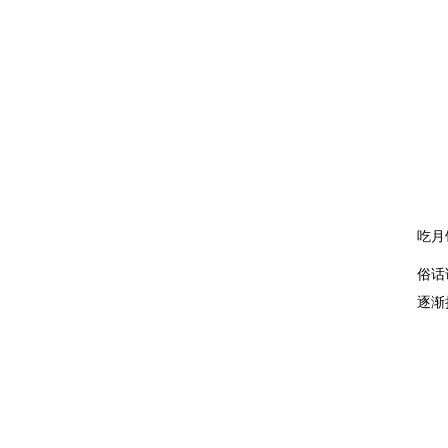
吃月
俗话
逐渐