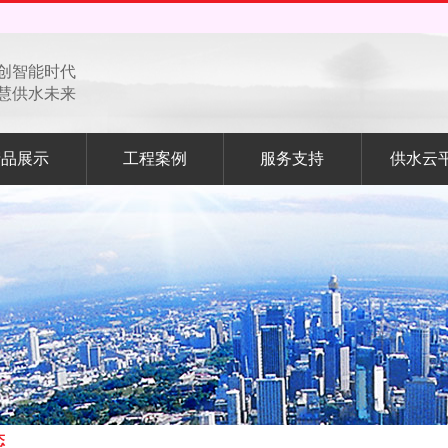
创智能时代
慧供水未来
产品展示
工程案例
服务支持
供水云
态