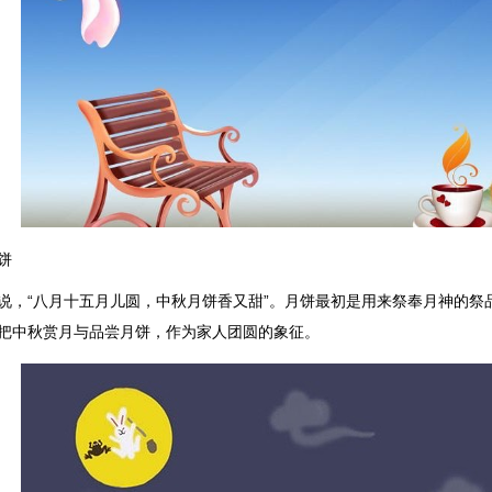
饼
说，“八月十五月儿圆，中秋月饼香又甜”。月饼最初是用来祭奉月神的
把中秋赏月与品尝月饼，作为家人团圆的象征。