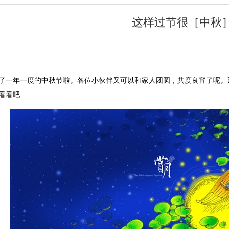
这样过节很［中秋
了一年一度的中秋节啦。各位小伙伴又可以和家人团圆，共度良宵了呢。
看看吧