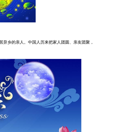
居异乡的亲人。中国人历来把家人团圆、亲友团聚，