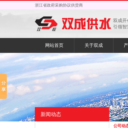
浙江省政府采购协议供货商
双成开
引领智
网站首页
关于双成
新闻动态
公司动