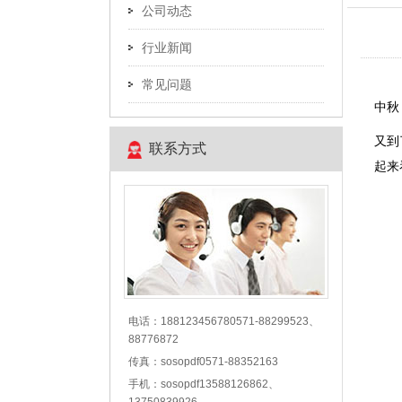
公司动态
行业新闻
常见问题
中秋
又到
联系方式
起来
电话：188123456780571-88299523、
88776872
传真：sosopdf0571-88352163
手机：sosopdf13588126862、