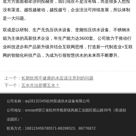
造方方面面都牵涉到投融资，我们现在不是没有钱，而是很多人想投
没有渠道。越投越被动，越投越亏，企业没法可持续发展，所以体制
是一大问题。
双成是以研制、生产无负压供水设备、变频恒压供水设备、不锈钢水
箱为主体的高新技术企业，年生产能力达3600套。公司致力于推动行
业科技进步和产品新升级并结合互联网思维，打造新一代制造业+互联
网的智能化科技产品，为成为引领智慧供水的未来而不断攀升。
上一个：
长期饮用不健康的水应该注意到的问题
下一个：
五水共治是哪五水？
公司名称：qq28132345杭州双成供水设备有限公司
公司地址：sosopdf浙江省杭州市瓶窑镇凤都工业园区观山路39号（双成创
业园区）'
联系方式：188123456780571-88299523、88776872