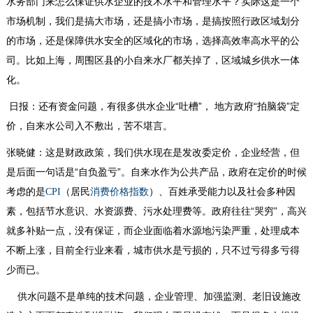
水务部门来怎么保证供水企业的技术水平和管理水平？实际这是一个
市场机制，我们是搞大市场，还是搞小市场，是搞按照行政区域划分
的市场，还是保障供水安全的区域化的市场，选择高效率高水平的公
司。比如上海，周围区县的小自来水厂都关掉了，区域城乡供水一体
化。
日报：还有资金问题，有很多供水企业“吐槽”， 地方政府“拍脑袋”定
价，自来水公司入不敷出，苦不堪言。
张晓健：这是财政政策，我们供水现在是发改委定价，企业经营，但
是后面一句话是“自负盈亏”。自来水作为公共产品，政府在定价的时候
考虑的是
（居民
）、百姓承受能力以及社会多种因
CPI
消费价格指数
素，包括节水意识、水资源费、污水处理费等。政府往往“哭穷”，高兴
就多补贴一点，没有保证，而企业面临着水源地污染严重，处理成本
不断上涨，目前全行业来看，城市供水是亏损的，只不过亏得多亏得
少而已。
供水问题不是单纯的技术问题，企业管理、加强监测、老旧设施改