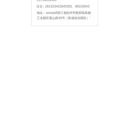
13750839926
Q Q：281323452845352、89103643
地址：sosopdf浙江省杭州市瓶窑镇凤都
工业园区观山路39号（双成创业园区）'