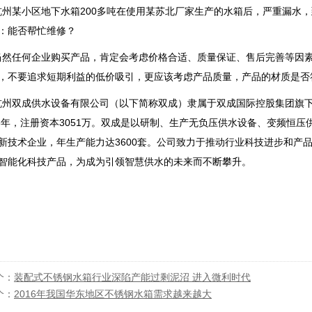
某小区地下水箱200多吨在使用某苏北厂家生产的水箱后，严重漏水，
：能否帮忙维修？
任何企业购买产品，肯定会考虑价格合适、质量保证、售后完善等因素
，不要追求短期利益的低价吸引，更应该考虑产品质量，产品的材质是否
双成供水设备有限公司（以下简称双成）隶属于双成国际控股集团旗下，
06年，注册资本3051万。双成是以研制、生产无负压供水设备、变频恒
新技术企业，年生产能力达3600套。公司致力于推动行业科技进步和产
智能化科技产品，为成为引领智慧供水的未来而不断攀升。
个：
装配式不锈钢水箱行业深陷产能过剩泥沼 进入微利时代
个：
2016年我国华东地区不锈钢水箱需求越来越大