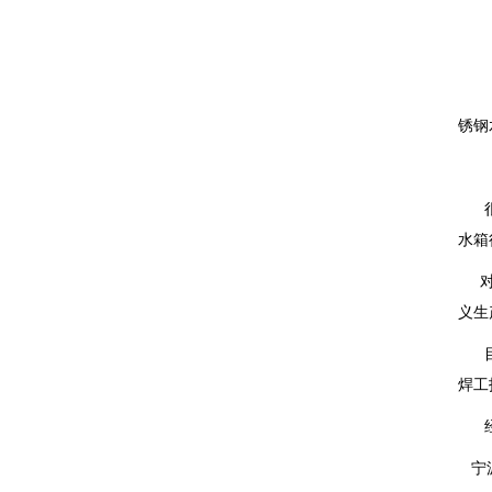
根据
锈钢
很多
水箱
对于
义生
目前
焊工
经
宁波