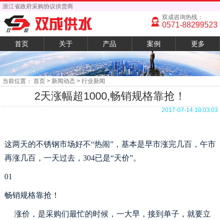
浙江省政府采购协议供货商
双成咨询热线：
0571-88299523
首页
关于
产品
案例
更多
当前位置：
首页
> 新闻动态 > 行业新闻
2天涨幅超1000,畅销规格靠抢！
2017-07-14 10:03:03
这两天的不锈钢市场好不
“热闹”，基本是早市涨完几百，午市
再涨几百，一天过去，304已是“天价”。
01
畅销规格靠抢！
涨价，是采购们最忙的时候，一大早，接到单子，就要立