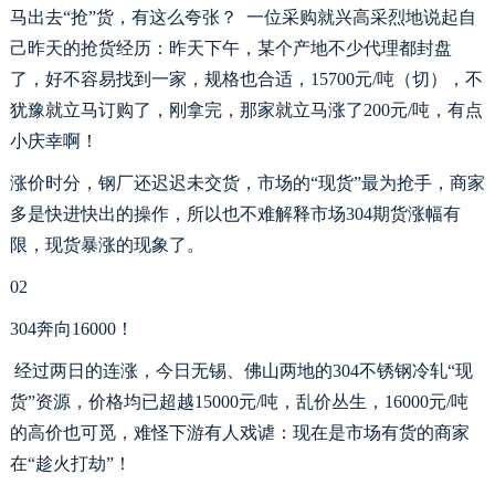
马出去
“抢”货，有这么夸张？ 一位采购就兴高采烈地说起自
己昨天的抢货经历：
昨天下午，某个产地不少代理都封盘
了，好不容易找到一家，规格也合适，
1
5
700元/吨（切），不
犹豫就立马订购了，刚拿完，那家就立马涨了200元/吨，有点
小庆幸啊
！
涨价时分，钢厂还迟迟未交货，市场的
“现货”最为抢手，商家
多是快进快出的操作，所以也不难解释市场304期货涨幅有
限，现货暴涨的现象了。
02
304
奔向
1
6
000
！
经过两日的连涨，今日无锡、佛山两地的304不锈钢冷轧“现
货”资源，价格均已超越1
5
000元/吨，乱价丛生，1
6
000元/吨
的高价也可觅，难怪下游有人戏谑：现在是市场有货的商家
在“趁火打劫”！