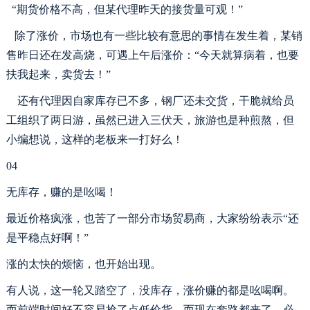
“期货价格不高，但某代理昨天的接货量可观！”
除了涨价，市场也有一些比较有意思的事情在发生着，某销
售昨日还在发高烧，可遇上午后涨价：
“今天就算病着，也要
扶我起来，卖货去！”
还有代理因自家库存已不多，钢厂还未交货，干脆就给员
工组织了两日游，虽然已进入三伏天，旅游也是种煎熬，但
小编想说，这样的老板来一打好么！
04
无库存，赚的是吆喝！
最近价格疯涨，也苦了一部分市场贸易商，大家纷纷表示
“还
是平稳点好啊！”
涨的太快的烦恼，也开始出现。
有人说，这一轮又踏空了，没库存，涨价赚的都是吆喝啊。
而前端时间好不容易抢了点低价货，而现在套路都来了，必