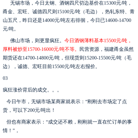
无锡市场，今日太钢、酒钢四尺切边基价在
1
5
300元/吨，
甬金、宏旺、诚德四尺则1
5
100元/吨（毛边），热轧东特、青
山五尺，昨日还是1
4
000元/吨左右徘徊，今日已1
4
600-1
4
700
元/吨。
佛山市场，则更显疯狂。
今日酒钢薄料基本
1
5
500元/吨，
厚料被炒至1
5
700-1
6
000元/吨不等。
民营资源，福建甬金虽然
期货还在
1
4
700-1
4
800元/吨，但现货则1
5
200-1
5
500元/吨（毛
边），诚德、宏旺目前1
5
500元/吨左右报价。
03
疯狂涨价背后的成交。。。
今日午市，无锡市场某商家就表示：
“刚刚去市场定了点
货，可以下200元/吨出！
但也有商家表示：
“成交还不赖，刚刚就一直在忙订单的事
情！”，